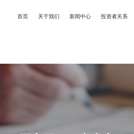
首页
关于我们
新闻中心
投资者关系