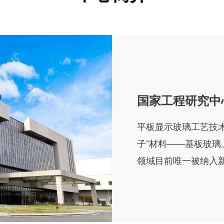
国家工程研究中
平板显示玻璃工艺技
子”材料——基板玻
领域目前唯一被纳入