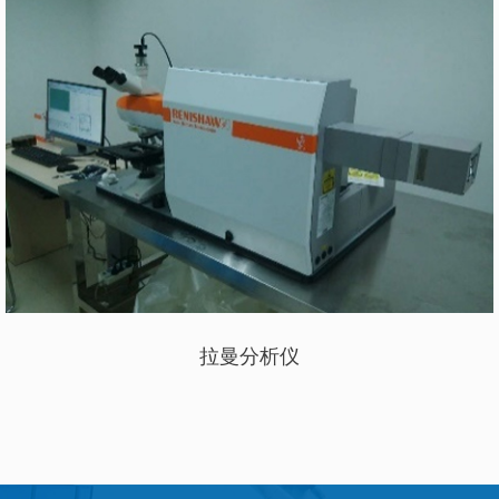
拉曼分析仪