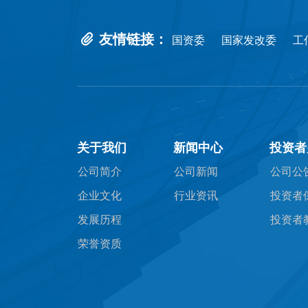
友情链接：
国资委
国家发改委
工
关于我们
新闻中心
投资者
公司简介
公司新闻
公司公
企业文化
行业资讯
投资者
发展历程
投资者
荣誉资质