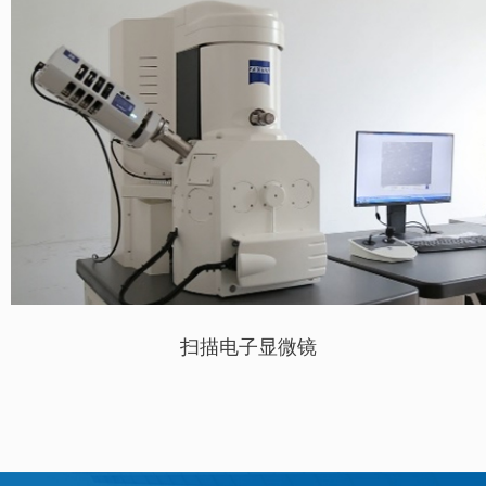
扫描电子显微镜