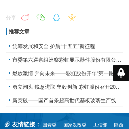
分享
推荐文章
统筹发展和安全 护航“十五五”新征程
市委第六巡察组巡察彩虹显示器件股份有限公司党委工作动员会召开
返回
燃放激情 奔向未来——彩虹股份开年“第一跑”
勇立潮头 锐意进取 坚毅创新 彩虹股份召开2025年工作会议
新突破——国产首条超高世代基板玻璃生产线点火投产
友情链接：
国资委
国家发改委
工信部
陕西