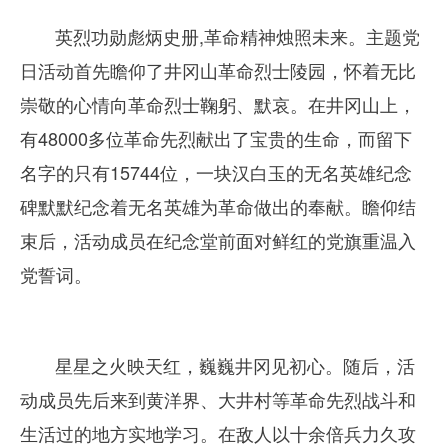
英烈功勋彪炳史册,革命精神烛照未来。主题党
日活动首先瞻仰了井冈山革命烈士陵园，怀着无比
崇敬的心情向革命烈士鞠躬、默哀。在井冈山上，
有48000多位革命先烈献出了宝贵的生命，而留下
名字的只有15744位，一块汉白玉的无名英雄纪念
碑默默纪念着无名英雄为革命做出的奉献。瞻仰结
束后，活动成员在纪念堂前面对鲜红的党旗重温入
党誓词。
星星之火映天红，巍巍井冈见初心。随后，活
动成员先后来到黄洋界、大井村等革命先烈战斗和
生活过的地方实地学习。在敌人以十余倍兵力久攻