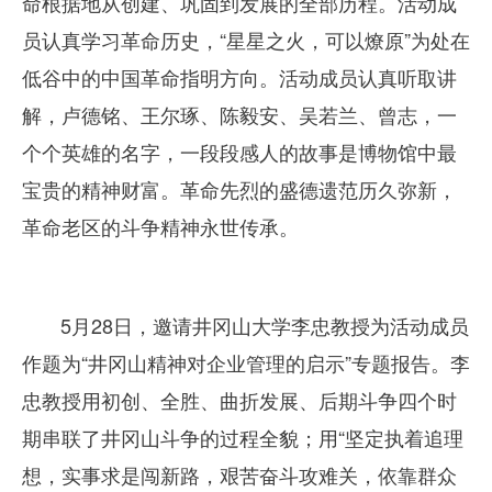
命根据地从创建、巩固到发展的全部历程。活动成
员认真学习革命历史，“星星之火，可以燎原”为处在
低谷中的中国革命指明方向。活动成员认真听取讲
解，卢德铭、王尔琢、陈毅安、吴若兰、曾志，一
个个英雄的名字，一段段感人的故事是博物馆中最
宝贵的精神财富。革命先烈的盛德遗范历久弥新，
革命老区的斗争精神永世传承。
5月28日，邀请井冈山大学李忠教授为活动成员
作题为“井冈山精神对企业管理的启示”专题报告。李
忠教授用初创、全胜、曲折发展、后期斗争四个时
期串联了井冈山斗争的过程全貌；用“坚定执着追理
想，实事求是闯新路，艰苦奋斗攻难关，依靠群众