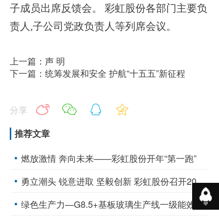
子成员出席反馈会。
彩虹股份各部门主要负
责人
,
子公司党政负责人等列席会议。
上一篇：声 明
下一篇：统筹发展和安全 护航“十五五”新征程
分享
推荐文章
燃放激情 奔向未来——彩虹股份开年“第一跑”
勇立潮头 锐意进取 坚毅创新 彩虹股份召开2025年工作会议
返回
绿色生产力—G8.5+基板玻璃生产线一级能效空压站、一级高效制冷站挂牌