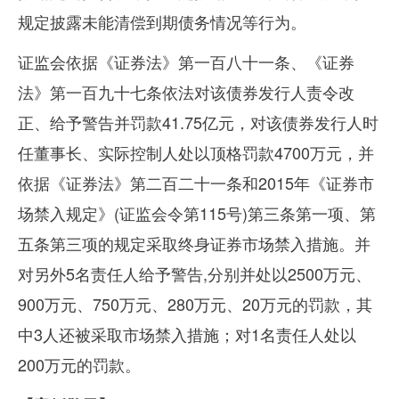
规定披露未能清偿到期债务情况等行为。
证监会依据《证券法》第一百八十一条、《证券
法》第一百九十七条依法对该债券发行人责令改
正、给予警告并罚款
41.75
亿元，对该债券发行人时
任董事长、实际控制人处以顶格罚款
4700
万元，并
依据《证券法》第二百二十一条和
2015
年《证券市
场禁入规定》
(
证监会令第
115
号
)
第三条第一项、第
五条第三项的规定采取终身证券市场禁入措施。并
对另外
5
名责任人给予警告
,
分别并处以
2500
万元、
900
万元、
750
万元、
280
万元、
20
万元的罚款，其
中
3
人还被采取市场禁入措施；对
1
名责任人处以
200
万元的罚款。