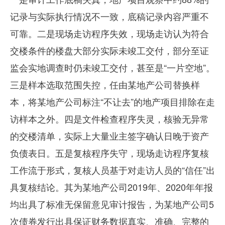
记录与实际执行情况不一致，底稿记录内容严重不
可靠。二是现场走访程序失效，现场走访认为符合
交楼条件的楼盘大部分实际未竣工交付，部分至证
监会实地调查时仍未竣工交付，甚至是“一片空地”。
三是样本选取范围失控，任由某地产公司替换样
本，将某地产公司标注“不让去”的地产项目排除在走
访样本之外。四是文件检查程序失灵，核验无异常
的交楼清单，实际上大量业主签字确认日晚于资产
负债表日。五是复核程序失守，现场走访程序复核
工作流于形式，复核人员基于对走访人员的“信任”出
具复核结论。其为某地产公司
2019
年、
2020
年年报
均出具了标准无保留意见审计报告，为某地产公司
5
次债券发行出具保证财务数据真实、准确、完整的