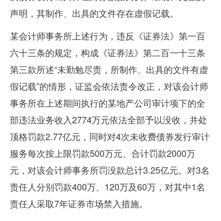
声明，其制作、出具的文件存在虚假记载。
某会计师事务所上述行为，违反《证券法》第一百
六十三条的规定，构成《证券法》第二百一十三条
第三款所述“未勤勉尽责，所制作、出具的文件有虚
假记载”的情形，证监会依法责令改正，对该会计师
事务所在上述期间执行的某地产公司审计项下的全
部违法业务收入
2774
万元依法全部予以没收，并处
顶格罚款
2.77
亿元，同时对
4
次未收费债券发行审计
服务每次按上限罚款
500
万元、合计罚款
2000
万
元，对该会计师事务所罚没款总计
3.25
亿元。对
3
名
责任人分别罚款
400
万、
120
万及
60
万，对其中
1
名
责任人采取
7
年证券市场禁入措施。