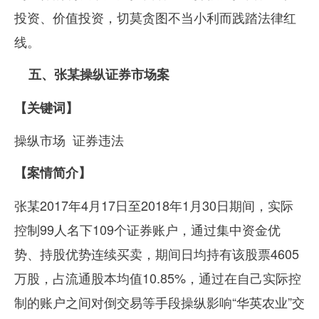
投资、价值投资，切莫贪图不当小利而践踏法律红
线。
五、张某操纵证券市场案
【关键词】
操纵市场
证券违法
【案情简介】
张某
2017
年
4
月
17
日至
2018
年
1
月
30
日期间，实际
控制
99
人名下
109
个证券账户，通过集中资金优
势、持股优势连续买卖，期间日均持有该股票
4605
万股，占流通股本均值
10.85%
，通过在自己实际控
制的账户之间对倒交易等手段操纵影响“华英农业”交