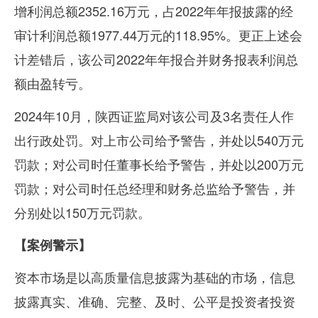
增利润总额
2352.16
万元，占
2022
年年报披露的经
审计利润总额
1977.44
万元的
118.95%
。更正上述会
计差错后，该公司
2022
年年报合并财务报表利润总
额由盈转亏。
2024年
10
月，陕西证监局对该公司及
3
名责任人作
出行政处罚。对上市公司给予警告，并处以
540
万元
罚款；对公司时任董事长给予警告，并处以
200
万元
罚款；对公司时任总经理和财务总监给予警告，并
分别处以
150
万元罚款。
【案例警示】
资本市场是以高质量信息披露为基础的市场，信息
披露真实、准确、完整、及时、公平是投资者投资