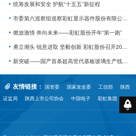
统筹发展和安全 护航“十五五”新征程
市委第六巡察组巡察彩虹显示器件股份有限公司党委工作动员会召开
燃放激情 奔向未来——彩虹股份开年“第一跑”
勇立潮头 锐意进取 坚毅创新 彩虹股份召开2025年工作会议
新突破——国产首条超高世代基板玻璃生产线点火投产
友情链接：
国资委
国家发改委
工信部
陕西
证监局
陕西上市公司协会
中国电子
彩虹集团
返回