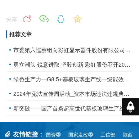
分享
推荐文章
市委第六巡察组向彩虹显示器件股份有限公司党委反馈巡察情况
勇立潮头 锐意进取 坚毅创新 彩虹股份召开2025年工作会议
绿色生产力—G8.5+基板玻璃生产线一级能效空压站、一级高效制冷站挂牌
2024年宪法宣传周活动_资本市场违法违规典型案例
返回
新突破——国产首条超高世代基板玻璃生产线点火投产
友情链接：
国资委
国家发改委
工信部
陕西